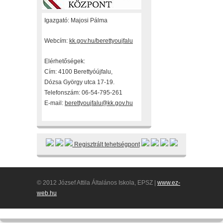
Igazgató: Majosi Pálma
Webcím:
kk.gov.hu/berettyoujfalu
Elérhetőségek:
Cím: 4100 Berettyóújfalu,
Dózsa György utca 17-19.
Telefonszám: 06-54-795-261
E-mail:
berettyoujfalu@kk.gov.hu
Regisztrált tehetségpont
© 2012 József Attila Általános Iskola, EPSZ |
www.ez-
web.hu