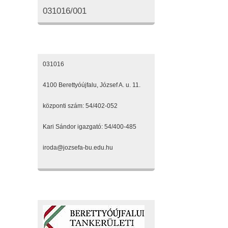
031016/001
Elérhetőségeink
031016
4100 Berettyóújfalu, József A. u. 11.
központi szám: 54/402-052
Kari Sándor igazgató: 54/400-485
iroda@jozsefa-bu.edu.hu
Fenntartónk