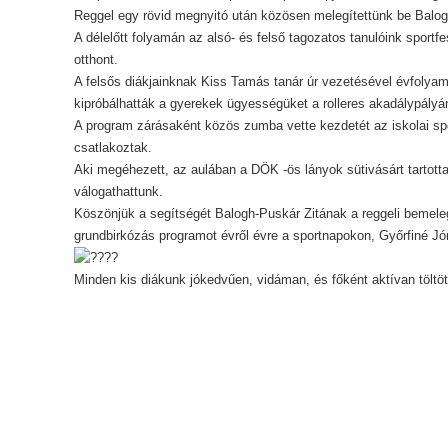
Reggel egy rövid megnyitó után közösen melegítettünk be Balog
A délelőtt folyamán az alsó- és felső tagozatos tanulóink sportf
otthont.
A felsős diákjainknak Kiss Tamás tanár úr vezetésével évfolya
kipróbálhatták a gyerekek ügyességüket a rolleres akadálypályá
A program zárásaként közös zumba vette kezdetét az iskolai s
csatlakoztak.
Aki megéhezett, az aulában a DÖK -ös lányok sütivásárt tartottak
válogathattunk.
Köszönjük a segítségét Balogh-Puskár Zitának a reggeli bemelegít
grundbirkózás programot évről évre a sportnapokon, Győrfiné J
Minden kis diákunk jókedvűen, vidáman, és főként aktívan töltöt