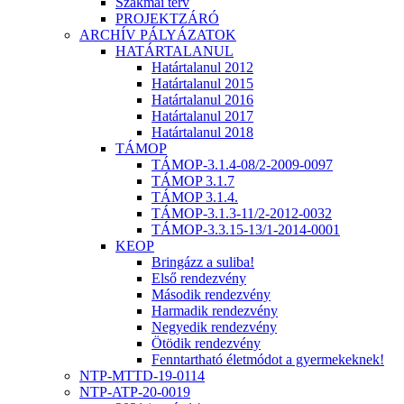
Szakmai terv
PROJEKTZÁRÓ
ARCHÍV PÁLYÁZATOK
HATÁRTALANUL
Határtalanul 2012
Határtalanul 2015
Határtalanul 2016
Határtalanul 2017
Határtalanul 2018
TÁMOP
TÁMOP-3.1.4-08/2-2009-0097
TÁMOP 3.1.7
TÁMOP 3.1.4.
TÁMOP-3.1.3-11/2-2012-0032
TÁMOP-3.3.15-13/1-2014-0001
KEOP
Bringázz a suliba!
Első rendezvény
Második rendezvény
Harmadik rendezvény
Negyedik rendezvény
Ötödik rendezvény
Fenntartható életmódot a gyermekeknek!
NTP-MTTD-19-0114
NTP-ATP-20-0019