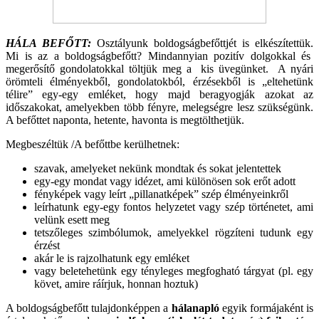
HÁLA BEFŐTT:
Osztályunk boldogságbefőttjét is elkészítettük.
Mi is az a boldogságbefőtt? Mindannyian pozitív dolgokkal és
megerősítő gondolatokkal töltjük meg a kis üvegünket. A nyári
örömteli élményekből, gondolatokból, érzésekből is „eltehetünk
télire” egy-egy emléket, hogy majd beragyogják azokat az
időszakokat, amelyekben több fényre, melegségre lesz szükségünk.
A befőttet naponta, hetente, havonta is megtölthetjük.
Megbeszéltük /A befőttbe kerülhetnek:
szavak, amelyeket nekünk mondtak és sokat jelentettek
egy-egy mondat vagy idézet, ami különösen sok erőt adott
fényképek vagy leírt „pillanatképek” szép élményeinkről
leírhatunk egy-egy fontos helyzetet vagy szép történetet, ami
velünk esett meg
tetszőleges szimbólumok, amelyekkel rögzíteni tudunk egy
érzést
akár le is rajzolhatunk egy emléket
vagy beletehetünk egy tényleges megfogható tárgyat (pl. egy
követ, amire ráírjuk, honnan hoztuk)
A boldogságbefőtt tulajdonképpen a
hálanapló
egyik formájaként is