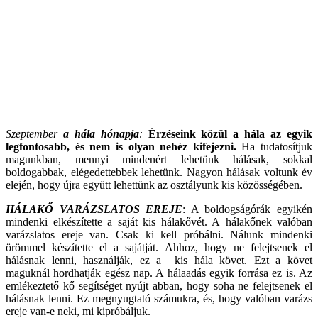
Szeptember
a hála hónapja
:
Érzéseink közül a hála az egyik
legfontosabb, és nem is olyan nehéz kifejezni.
Ha tudatosítjuk
magunkban, mennyi mindenért lehetünk hálásak, sokkal
boldogabbak, elégedettebbek lehetünk. Nagyon hálásak voltunk év
elején, hogy újra együtt lehettünk az osztályunk kis közösségében.
HÁLAKŐ VARÁZSLATOS EREJE
: A boldogságórák egyikén
mindenki elkészítette a saját kis hálakővét. A hálakőnek valóban
varázslatos ereje van. Csak ki kell próbálni. Nálunk mindenki
örömmel készítette el a sajátját. Ahhoz, hogy ne felejtsenek el
hálásnak lenni, használják, ez a kis hála követ. Ezt a követ
maguknál hordhatják egész nap. A hálaadás egyik forrása ez is. Az
emlékeztető kő segítséget nyújt abban, hogy soha ne felejtsenek el
hálásnak lenni. Ez megnyugtató számukra, és, hogy valóban varázs
ereje van-e neki, mi kipróbáljuk.