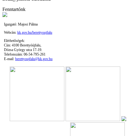
Fenntartónk
Igazgató: Majosi Pálma
Webcím:
kk.gov.hu/berettyoujfalu
Elérhetőségek:
Cím: 4100 Berettyóújfalu,
Dózsa György utca 17-19.
Telefonszám: 06-54-795-261
E-mail:
berettyoujfalu@kk.gov.hu