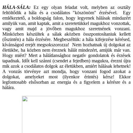
HÁLA-SÁLA:
Ez egy olyan feladat volt, melyben az osztály
feltöltődik a hála és a csodálatos "köszönöm" érzésével. Egy
emlékeztető, a boldogság falon, hogy legyenek hálásak mindazért
amilyük van, amit kaptak, amit a szeretetükkel magukhoz vonzottak,
vagy amit majd a jövőben magukhoz szeretnének vonzani.
Minközben készültek a sálak aközben összpontosítaniuk kellett
(őszintén) a hála érzésére. Megbeszéltük: a hála kifejezése kérésed,
kívánságod erejét megsokszorozza! Nem hozhatnak új dolgokat az
életükbe, ha közben nem éreznek hálát mindezért, amijük már van.
Hogy miért? Mert a hálátlansághoz negatív gondolatok és érzések
tapadnak. Időt kell szánni (csendet a fejedben) magukra, érezni újra
mik azok a csodálatos dolgok az életükben, amiért hálásak lehetnek!
A vonzás törvénye azt mondja, hogy vonzani fogod azokat a
dolgokat, amelyeket most (ilyenkor érintés) kérsz! Ekkor
legfontosabb elsősorban az energia és a figyelem a kérésre és a
hálára.