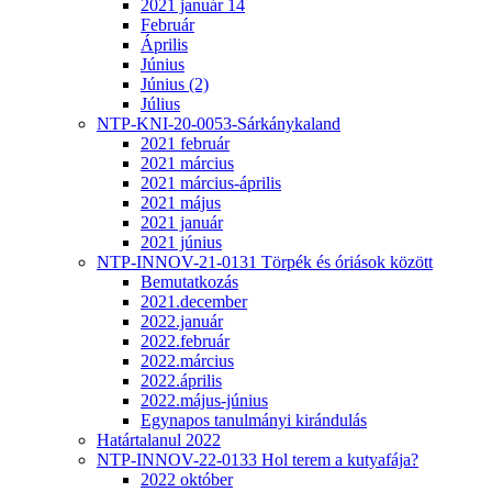
2021 január 14
Február
Április
Június
Június (2)
Július
NTP-KNI-20-0053-Sárkánykaland
2021 február
2021 március
2021 március-április
2021 május
2021 január
2021 június
NTP-INNOV-21-0131 Törpék és óriások között
Bemutatkozás
2021.december
2022.január
2022.február
2022.március
2022.április
2022.május-június
Egynapos tanulmányi kirándulás
Határtalanul 2022
NTP-INNOV-22-0133 Hol terem a kutyafája?
2022 október