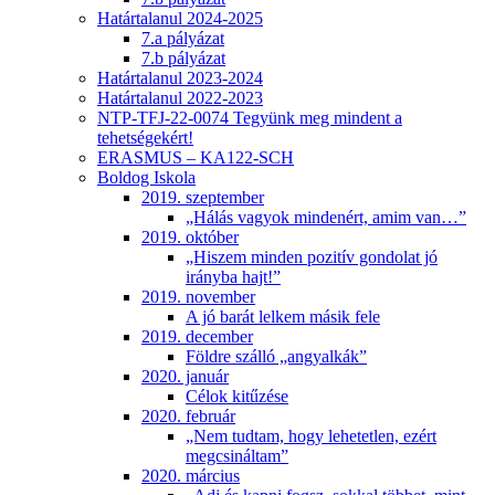
Határtalanul 2024-2025
7.a pályázat
7.b pályázat
Határtalanul 2023-2024
Határtalanul 2022-2023
NTP-TFJ-22-0074 Tegyünk meg mindent a
tehetségekért!
ERASMUS – KA122-SCH
Boldog Iskola
2019. szeptember
„Hálás vagyok mindenért, amim van…”
2019. október
„Hiszem minden pozitív gondolat jó
irányba hajt!”
2019. november
A jó barát lelkem másik fele
2019. december
Földre szálló „angyalkák”
2020. január
Célok kitűzése
2020. február
„Nem tudtam, hogy lehetetlen, ezért
megcsináltam”
2020. március