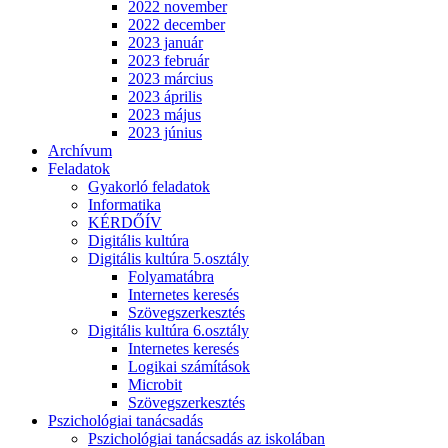
2022 november
2022 december
2023 január
2023 február
2023 március
2023 április
2023 május
2023 június
Archívum
Feladatok
Gyakorló feladatok
Informatika
KÉRDŐÍV
Digitális kultúra
Digitális kultúra 5.osztály
Folyamatábra
Internetes keresés
Szövegszerkesztés
Digitális kultúra 6.osztály
Internetes keresés
Logikai számítások
Microbit
Szövegszerkesztés
Pszichológiai tanácsadás
Pszichológiai tanácsadás az iskolában