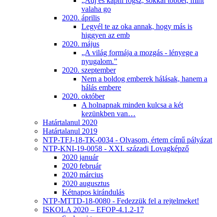
„Adj és kapni fogsz, sokkal többet, mint
valaha go
2020. április
Legyél te az oka annak, hogy más is
higgyen az emb
2020. május
„A világ formája a mozgás - lényege a
nyugalom.”
2020. szeptember
Nem a boldog emberek hálásak, hanem a
hálás embere
2020. október
A holnapnak minden kulcsa a két
kezünkben van…
Határtalanul 2020
Határtalanul 2019
NTP-TFJ-18-TK-0034 - Olvasom, értem című pályázat
NTP-KNI-19-0058 - XXI. századi Lovagképző
2020 január
2020 február
2020 március
2020 augusztus
Kétnapos kirándulás
NTP-MTTD-18-0080 - Fedezzük fel a rejtelmeket!
ISKOLA 2020 – EFOP-4.1.2-17