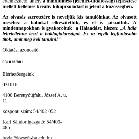
értelmezhető, amely
a mindfulness (jelenlét-tudatosság) fejlesztése
mellett kellemes kreatív kikapcsolódást is jelent a közösségben.
Az olvasás szeretetére is neveljük kis tanulóinkat. Az olvasott
meséhez a bábokat elkészítettük, és el is játszottuk. A
mindennapokban is gyakoroltuk a Hálaadást, hiszen:
„A hála
lehetetlenné teszi a boldogtalanságot. Ez az egyik legfontosabb
titok, amit meg kell tanulni!”
Oktatási azonosító
031016/001
Elérhetőségeink
031016
4100 Berettyóújfalu, József A. u.
11.
központi szám: 54/402-052
Kari Sándor igazgató: 54/400-
485
iroda@jozsefa-bu.edu.hu