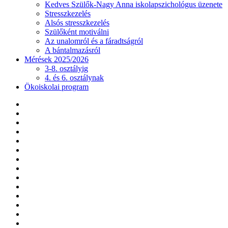
Kedves Szülők-Nagy Anna iskolapszichológus üzenete
Stresszkezelés
Alsós stresszkezelés
Szülőként motiválni
Az unalomról és a fáradtságról
A bántalmazásról
Mérések 2025/2026
3-8. osztályig
4. és 6. osztálynak
Ökoiskolai program