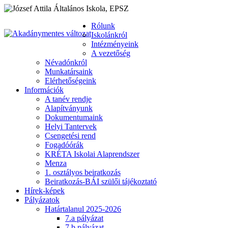
Rólunk
Iskolánkról
Intézményeink
A vezetőség
Névadónkról
Munkatársaink
Elérhetőségeink
Információk
A tanév rendje
Alapítványunk
Dokumentumaink
Helyi Tantervek
Csengetési rend
Fogadóórák
KRÉTA Iskolai Alaprendszer
Menza
1. osztályos beiratkozás
Beiratkozás-BÁI szülői tájékoztató
Hírek-képek
Pályázatok
Határtalanul 2025-2026
7.a pályázat
7.b pályázat