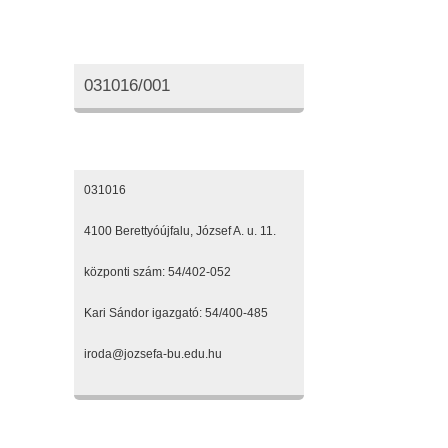
Oktatási azonosító
031016/001
Elérhetőségeink
031016
4100 Berettyóújfalu, József A. u. 11.
központi szám: 54/402-052
Kari Sándor igazgató: 54/400-485
iroda@jozsefa-bu.edu.hu
Fenntartónk