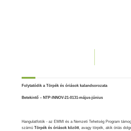
Folytatódik a Törpék és óriások kalandsorozata
Betekintő – NTP-INNOV-21-0131-május-június
Hangulatfotók - az EMMI és a Nemzeti Tehetség Program támo
számú
Törpék és óriások között
, avagy törpék, akik óriás dol