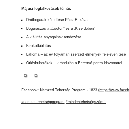
Májusi foglalkozások témái:
Drótbogarak készítése Rácz Erikával
Bogarászás a „Csótón” és a „Kiserdőben”
A kiállítás anyagainak rendezése
Kirakatkiállítás
Lakoma – az év folyamán szerzett élmények felelevenítése
Óriásbuborékok – kirándulás a Berettyó-partra kisvonattal
Facebook: Nemzeti Tehetség Program - 1823 (
https://www.face
#nemzetitehetségprogram
#mindentehetségszámít