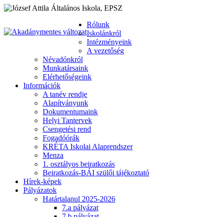
Rólunk
Iskolánkról
Intézményeink
A vezetőség
Névadónkról
Munkatársaink
Elérhetőségeink
Információk
A tanév rendje
Alapítványunk
Dokumentumaink
Helyi Tantervek
Csengetési rend
Fogadóórák
KRÉTA Iskolai Alaprendszer
Menza
1. osztályos beiratkozás
Beiratkozás-BÁI szülői tájékoztató
Hírek-képek
Pályázatok
Határtalanul 2025-2026
7.a pályázat
7.b pályázat