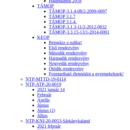
Határtalanul 2018
TÁMOP
TÁMOP-3.1.4-08/2-2009-0097
TÁMOP 3.1.7
TÁMOP 3.1.4.
TÁMOP-3.1.3-11/2-2012-0032
TÁMOP-3.3.15-13/1-2014-0001
KEOP
Bringázz a suliba!
Első rendezvény
Második rendezvény
Harmadik rendezvény
Negyedik rendezvény
Ötödik rendezvény
Fenntartható életmódot a gyermekeknek!
NTP-MTTD-19-0114
NTP-ATP-20-0019
2021 január 14
Február
Április
Június
Június (2)
Július
NTP-KNI-20-0053-Sárkánykaland
2021 február