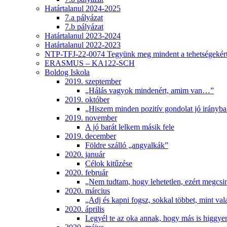
Határtalanul 2024-2025
7.a pályázat
7.b pályázat
Határtalanul 2023-2024
Határtalanul 2022-2023
NTP-TFJ-22-0074 Tegyünk meg mindent a tehetségekért
ERASMUS – KA122-SCH
Boldog Iskola
2019. szeptember
„Hálás vagyok mindenért, amim van…”
2019. október
„Hiszem minden pozitív gondolat jó irányba 
2019. november
A jó barát lelkem másik fele
2019. december
Földre szálló „angyalkák”
2020. január
Célok kitűzése
2020. február
„Nem tudtam, hogy lehetetlen, ezért megcsi
2020. március
„Adj és kapni fogsz, sokkal többet, mint val
2020. április
Legyél te az oka annak, hogy más is higgye