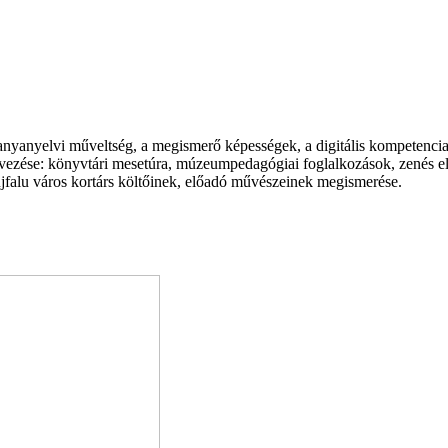
z anyanyelvi műveltség, a megismerő képességek, a digitális kompetenci
ezése: könyvtári mesetúra, múzeumpedagógiai foglalkozások, zenés el
jfalu város kortárs költőinek, előadó művészeinek megismerése.