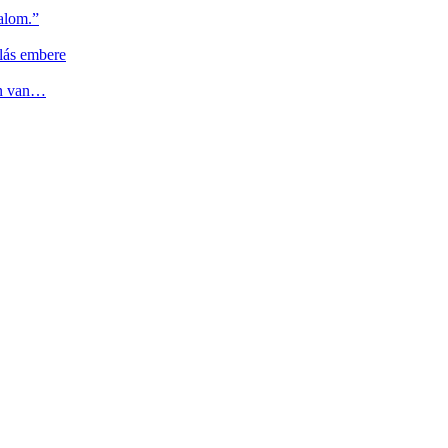
alom.”
lás embere
en van…