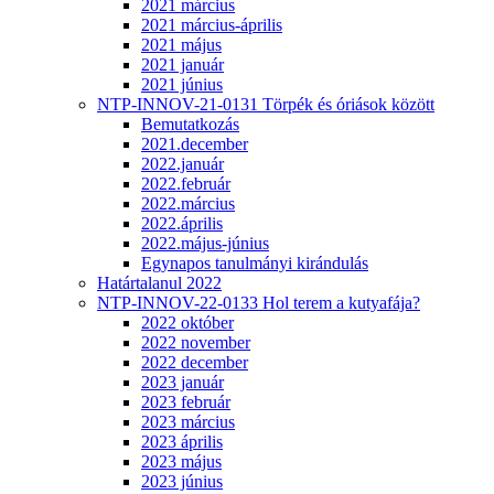
2021 március
2021 március-április
2021 május
2021 január
2021 június
NTP-INNOV-21-0131 Törpék és óriások között
Bemutatkozás
2021.december
2022.január
2022.február
2022.március
2022.április
2022.május-június
Egynapos tanulmányi kirándulás
Határtalanul 2022
NTP-INNOV-22-0133 Hol terem a kutyafája?
2022 október
2022 november
2022 december
2023 január
2023 február
2023 március
2023 április
2023 május
2023 június