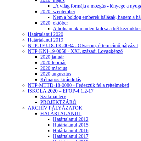
2020. május
„A világ formája a mozgás - lényege a nyug
2020. szeptember
Nem a boldog emberek hálásak, hanem a há
2020. október
A holnapnak minden kulcsa a két kezünkb
Határtalanul 2020
Határtalanul 2019
NTP-TFJ-18-TK-0034 - Olvasom, értem című pályázat
NTP-KNI-19-0058 - XXI. századi Lovagképző
2020 január
2020 február
2020 március
2020 augusztus
Kétnapos kirándulás
NTP-MTTD-18-0080 - Fedezzük fel a rejtelmeket!
ISKOLA 2020 – EFOP-4.1.2-17
Szakmai terv
PROJEKTZÁRÓ
ARCHÍV PÁLYÁZATOK
HATÁRTALANUL
Határtalanul 2012
Határtalanul 2015
Határtalanul 2016
Határtalanul 2017