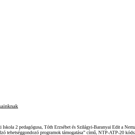
osainknak
eti Iskola 2 pedagógusa, Tóth Erzsébet és Szilágyi-Baranyai Edit a Ne
célzó tehetséggondozó programok támogatása” című, NTP-ATP-20 kódsz