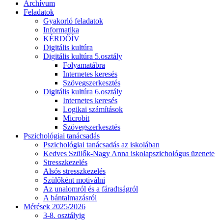
Archívum
Feladatok
Gyakorló feladatok
Informatika
KÉRDŐÍV
Digitális kultúra
Digitális kultúra 5.osztály
Folyamatábra
Internetes keresés
Szövegszerkesztés
Digitális kultúra 6.osztály
Internetes keresés
Logikai számítások
Microbit
Szövegszerkesztés
Pszichológiai tanácsadás
Pszichológiai tanácsadás az iskolában
Kedves Szülők-Nagy Anna iskolapszichológus üzenete
Stresszkezelés
Alsós stresszkezelés
Szülőként motiválni
Az unalomról és a fáradtságról
A bántalmazásról
Mérések 2025/2026
3-8. osztályig