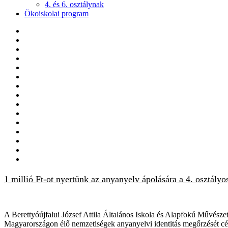
4. és 6. osztálynak
Ökoiskolai program
1 millió Ft-ot nyertünk az anyanyelv ápolására a 4. osztály
A Berettyóújfalui József Attila Általános Iskola és Alapfokú Művész
Magyarországon élő nemzetiségek anyanyelvi identitás megőrzését 