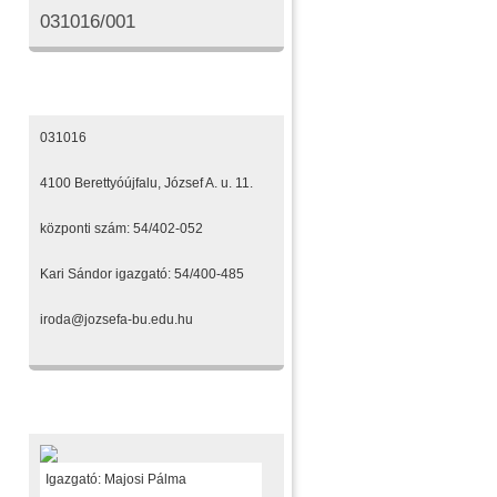
031016/001
Elérhetőségeink
031016
4100 Berettyóújfalu, József A. u. 11.
központi szám: 54/402-052
Kari Sándor igazgató: 54/400-485
iroda@jozsefa-bu.edu.hu
Fenntartónk
Igazgató: Majosi Pálma