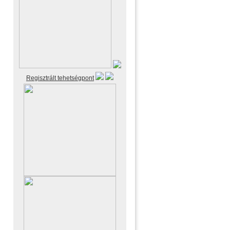
Regisztrált tehetségpont