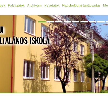
épek
Pályázatok
Archívum
Feladatok
Pszichológiai tanácsadás
Mé