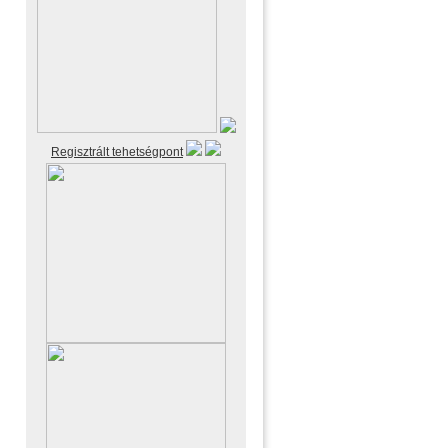
Regisztrált tehetségpont