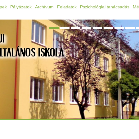
épek
Pályázatok
Archívum
Feladatok
Pszichológiai tanácsadás
Mé