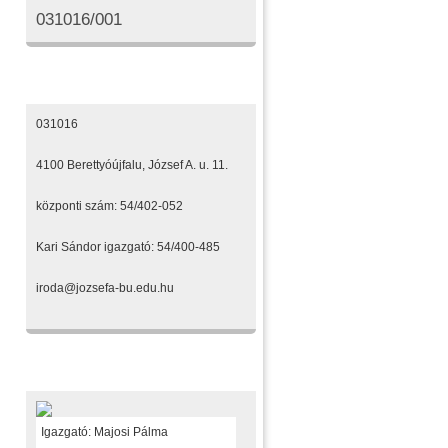
031016/001
Elérhetőségeink
031016
4100 Berettyóújfalu, József A. u. 11.
központi szám: 54/402-052
Kari Sándor igazgató: 54/400-485
iroda@jozsefa-bu.edu.hu
Fenntartónk
Igazgató: Majosi Pálma