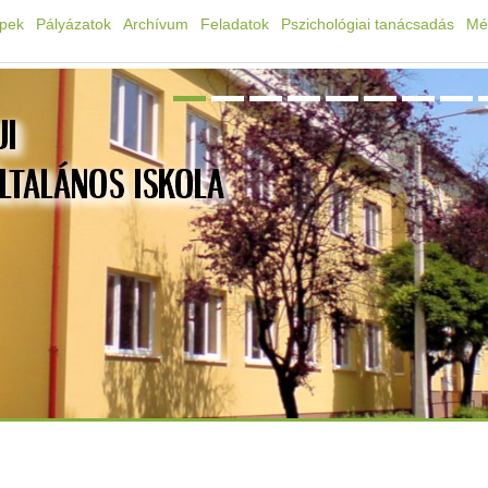
épek
Pályázatok
Archívum
Feladatok
Pszichológiai tanácsadás
Mé