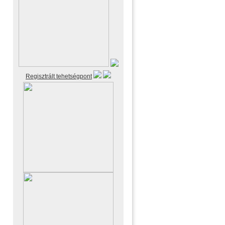
Regisztrált tehetségpont