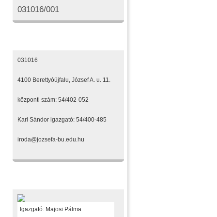
031016/001
Elérhetőségeink
031016
4100 Berettyóújfalu, József A. u. 11.
központi szám: 54/402-052
Kari Sándor igazgató: 54/400-485
iroda@jozsefa-bu.edu.hu
Fenntartónk
Igazgató: Majosi Pálma