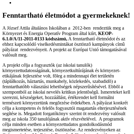
Fenntartható életmódot a gyermekeknek!
A József Attila általános Iskolában a 2012-ben rendeztük meg a
Környezet és Energia Operatív Program által kiírt,
KEOP-
6.1.0/A/11-2011-0133 kódszámú,
A fenntartható életmódot és az
ehhez kapcsolódó viselkedésmintákat ösztönzõ kampányok címû
pályázat rendezvényeit. A projekt az Európai Unió támogatásával
valósult meg.
A projekt célja a fogyasztók (az iskolai tanulók)
környezettudatosságának, környezetkultúrájának és környezet-
etikájának fejlesztése volt, fõleg a mindennapi élet területén
(táplálkozás, háztartás, munkahely, közlekedés, szabadidõ) a
fenntarthatóbb választási lehetõségek népszerûsítésével. Ebbõl a
szempontból az iskolai nevelés kritikus jelentõségû. Ismereteket kell
szerezni, készségeket, hozzáállást, értékrendet kell formálni
természeti környezetünk megõrzése érdekében. A pályázat konkrét
célja a kompetens és felelõs fogyasztói magatartás elterjesztésének
segítése is. Megadott forgatókönyv szerint öt rendezvény valósult
meg az iskola 350 tanulójának aktív részvételével. A programok
célja minden esetben a környezettudatos gondolkodásmód
megismertetése, terjesztése, ösztönzése. Az rendezvényeken az