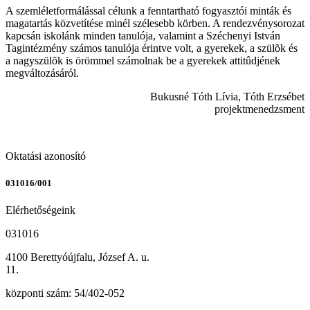
A szemléletformálással célunk a fenntartható fogyasztói minták és
magatartás közvetítése minél szélesebb körben. A rendezvénysorozat
kapcsán iskolánk minden tanulója, valamint a Széchenyi István
Tagintézmény számos tanulója érintve volt, a gyerekek, a szülõk és
a nagyszülõk is örömmel számolnak be a gyerekek attitûdjének
megváltozásáról.
Bukusné Tóth Lívia, Tóth Erzsébet
projektmenedzsment
Oktatási azonosító
031016/001
Elérhetőségeink
031016
4100 Berettyóújfalu, József A. u.
11.
központi szám: 54/402-052