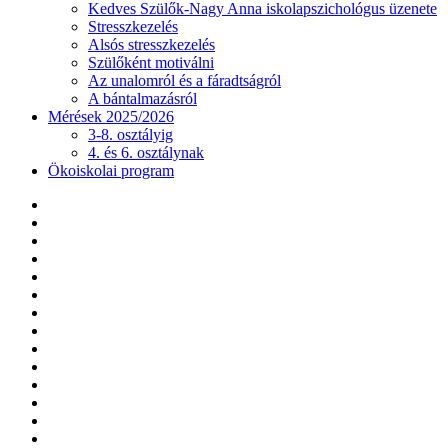
Kedves Szülők-Nagy Anna iskolapszichológus üzenete
Stresszkezelés
Alsós stresszkezelés
Szülőként motiválni
Az unalomról és a fáradtságról
A bántalmazásról
Mérések 2025/2026
3-8. osztályig
4. és 6. osztálynak
Ökoiskolai program