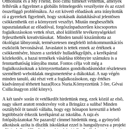
Otthonunk és a My Friend, Boo címû filmeket vetítettük, amelyek
felhívták a figyelmet a globális felmelegedés veszélyeire és az ezzel
összefüggõ problémákra. Az ezt követõ elõadások arra irányították
rá a gyerekek figyelmét, hogy szokásaik átalakításával jelentõsen
csökkenthetik ezt a környezeti veszélyt. Miután megbeszélték
tapasztalataikat az elõadóval, forgószínpadszerûen kiscsoportos
foglalkozásokon vettek részt, ahol különféle tevékenységekkel
fejleszthették kreativitásukat. Minden tanuló kiszámította az
ökológiai lábnyomát, természetesen megfelelõ infokommunikációs
eszközök bevonásával. Javaslatot is tettek ennek az értéknek a
csökkentésére, hiszen a szelektív hulladékgyûjtés, a kerékpárral
közlekedés, a hazai termékek vásárlása többnyire számukra is a
fenntarthatóság irányába mutat. Fontos célja volt még a
foglalkozásoknak a környezettudatos gondolkodásmódot részletesen
személtetõ weboldalak megismertetése a diákokkal. A nap végén
minden tanuló, aki részt vett a foglalkozásokon, egy értékes
kiadvánnyal térhetett haza(Roca Nuria.Környezetünk 3 õre, Gévai
Csilla:ínagyon zöld könyv).
A két tanév során öt vetélkedõt hirdettünk meg, ezek közül az elsõ,
nagy sikert aratott rendezvény volt a Bringázz a suliba! Minden
osztályból öt tanuló vállalta, hogy egy hónapon keresztül a lehetõ
legtöbbször érkezik kerékpárral az iskolába. A rajz-és
fotópályázatokat Ne pazarolj! címmel hirdettük meg, a gyönyörû
alkotások azóta is díszítik iskolánkat ezzel is hangsúlyozva a projekt