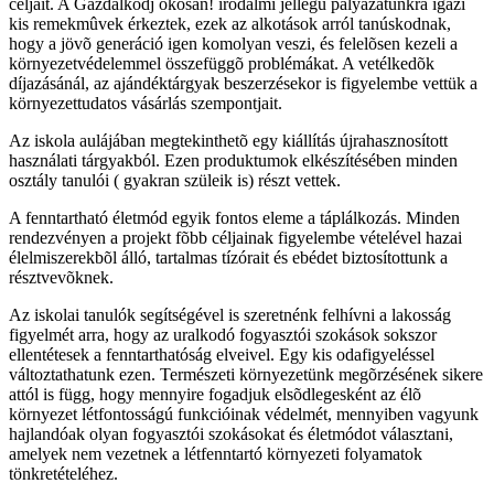
céljait. A Gazdálkodj okosan! irodalmi jellegû pályázatunkra igazi
kis remekmûvek érkeztek, ezek az alkotások arról tanúskodnak,
hogy a jövõ generáció igen komolyan veszi, és felelõsen kezeli a
környezetvédelemmel összefüggõ problémákat. A vetélkedõk
díjazásánál, az ajándéktárgyak beszerzésekor is figyelembe vettük a
környezettudatos vásárlás szempontjait.
Az iskola aulájában megtekinthetõ egy kiállítás újrahasznosított
használati tárgyakból. Ezen produktumok elkészítésében minden
osztály tanulói ( gyakran szüleik is) részt vettek.
A fenntartható életmód egyik fontos eleme a táplálkozás. Minden
rendezvényen a projekt fõbb céljainak figyelembe vételével hazai
élelmiszerekbõl álló, tartalmas tízórait és ebédet biztosítottunk a
résztvevõknek.
Az iskolai tanulók segítségével is szeretnénk felhívni a lakosság
figyelmét arra, hogy az uralkodó fogyasztói szokások sokszor
ellentétesek a fenntarthatóság elveivel. Egy kis odafigyeléssel
változtathatunk ezen. Természeti környezetünk megõrzésének sikere
attól is függ, hogy mennyire fogadjuk elsõdlegesként az élõ
környezet létfontosságú funkcióinak védelmét, mennyiben vagyunk
hajlandóak olyan fogyasztói szokásokat és életmódot választani,
amelyek nem vezetnek a létfenntartó környezeti folyamatok
tönkretételéhez.