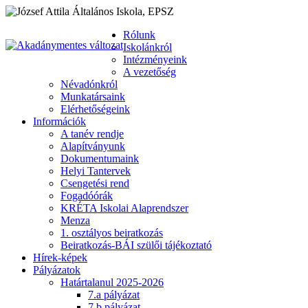
Rólunk
Iskolánkról
Intézményeink
A vezetőség
Névadónkról
Munkatársaink
Elérhetőségeink
Információk
A tanév rendje
Alapítványunk
Dokumentumaink
Helyi Tantervek
Csengetési rend
Fogadóórák
KRÉTA Iskolai Alaprendszer
Menza
1. osztályos beiratkozás
Beiratkozás-BÁI szülői tájékoztató
Hírek-képek
Pályázatok
Határtalanul 2025-2026
7.a pályázat
7.b pályázat