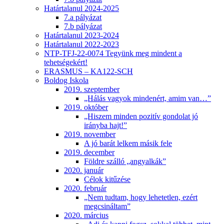
Határtalanul 2024-2025
7.a pályázat
7.b pályázat
Határtalanul 2023-2024
Határtalanul 2022-2023
NTP-TFJ-22-0074 Tegyünk meg mindent a
tehetségekért!
ERASMUS – KA122-SCH
Boldog Iskola
2019. szeptember
„Hálás vagyok mindenért, amim van…”
2019. október
„Hiszem minden pozitív gondolat jó
irányba hajt!”
2019. november
A jó barát lelkem másik fele
2019. december
Földre szálló „angyalkák”
2020. január
Célok kitűzése
2020. február
„Nem tudtam, hogy lehetetlen, ezért
megcsináltam”
2020. március