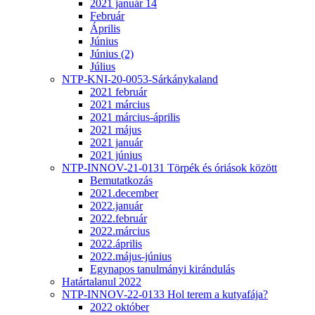
2021 január 14
Február
Április
Június
Június (2)
Július
NTP-KNI-20-0053-Sárkánykaland
2021 február
2021 március
2021 március-április
2021 május
2021 január
2021 június
NTP-INNOV-21-0131 Törpék és óriások között
Bemutatkozás
2021.december
2022.január
2022.február
2022.március
2022.április
2022.május-június
Egynapos tanulmányi kirándulás
Határtalanul 2022
NTP-INNOV-22-0133 Hol terem a kutyafája?
2022 október