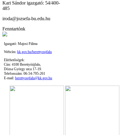
Kari Sándor igazgató: 54/400-
485
iroda@jozsefa-bu.edu.hu
Fenntartónk
Igazgató: Majosi Pálma
Webcím:
kk.gov.hu/berettyoujfalu
Elérhetőségek:
Cím: 4100 Berettyóújfalu,
Dózsa György utca 17-19.
Telefonszám: 06-54-795-261
E-mail:
berettyoujfalu@kk.gov.hu