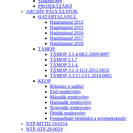
Szakmai terv
PROJEKTZÁRÓ
ARCHÍV PÁLYÁZATOK
HATÁRTALANUL
Határtalanul 2012
Határtalanul 2015
Határtalanul 2016
Határtalanul 2017
Határtalanul 2018
TÁMOP
TÁMOP-3.1.4-08/2-2009-0097
TÁMOP 3.1.7
TÁMOP 3.1.4.
TÁMOP-3.1.3-11/2-2012-0032
TÁMOP-3.3.15-13/1-2014-0001
KEOP
Bringázz a suliba!
Első rendezvény
Második rendezvény
Harmadik rendezvény
Negyedik rendezvény
Ötödik rendezvény
Fenntartható életmódot a gyermekeknek!
NTP-MTTD-19-0114
NTP-ATP-20-0019