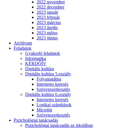
2022 november
2022 december
2023 január
2023 február
2023 március
2023 április
2023 május
2023 június
Archívum
Feladatok
Gyakorló feladatok
Informatika
KÉRDŐÍV
Digitális kultúra
Digitális kultúra 5.osztály
Folyamatábra
Internetes keresés
Szövegszerkesztés
Digitális kultúra 6.osztály
Internetes keresés
Logikai számítások
Microbit
Szövegszerkesztés
Pszichológiai tanácsadás
Pszichológiai tanácsadás az iskolában