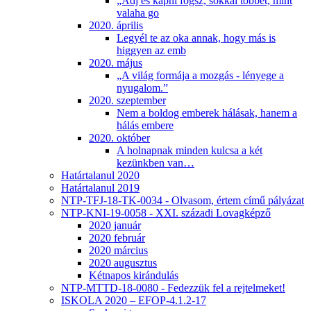
„Adj és kapni fogsz, sokkal többet, mint
valaha go
2020. április
Legyél te az oka annak, hogy más is
higgyen az emb
2020. május
„A világ formája a mozgás - lényege a
nyugalom.”
2020. szeptember
Nem a boldog emberek hálásak, hanem a
hálás embere
2020. október
A holnapnak minden kulcsa a két
kezünkben van…
Határtalanul 2020
Határtalanul 2019
NTP-TFJ-18-TK-0034 - Olvasom, értem című pályázat
NTP-KNI-19-0058 - XXI. századi Lovagképző
2020 január
2020 február
2020 március
2020 augusztus
Kétnapos kirándulás
NTP-MTTD-18-0080 - Fedezzük fel a rejtelmeket!
ISKOLA 2020 – EFOP-4.1.2-17