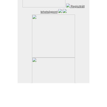
Regisztrált
tehetségpont