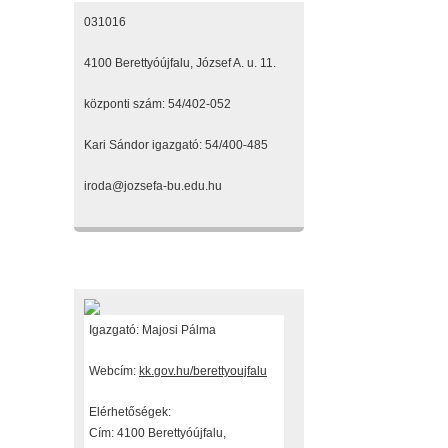
031016
4100 Berettyóújfalu, József A. u. 11.
központi szám: 54/402-052
Kari Sándor igazgató: 54/400-485
iroda@jozsefa-bu.edu.hu
Fenntartónk
Igazgató: Majosi Pálma
Webcím:
kk.gov.hu/berettyoujfalu
Elérhetőségek:
Cím: 4100 Berettyóújfalu,