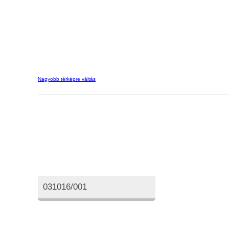
Nagyobb térképre váltás
Oktatási azonosító
031016/001
Elérhetőségeink