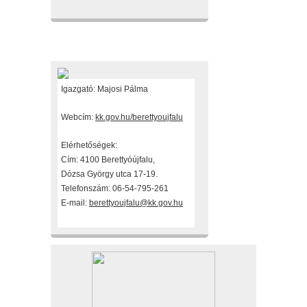
Fenntartónk
Igazgató: Majosi Pálma
Webcím:
kk.gov.hu/berettyoujfalu
Elérhetőségek:
Cím: 4100 Berettyóújfalu,
Dózsa György utca 17-19.
Telefonszám: 06-54-795-261
E-mail:
berettyoujfalu@kk.gov.hu