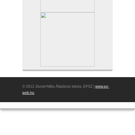
© 2012 József Attila Általános Iskola, EPSZ |
www.ez-
web.hu