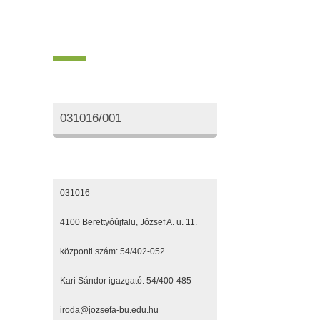
Oktatási azonosító
031016/001
Elérhetőségeink
031016
4100 Berettyóújfalu, József A. u. 11.
központi szám: 54/402-052
Kari Sándor igazgató: 54/400-485
iroda@jozsefa-bu.edu.hu