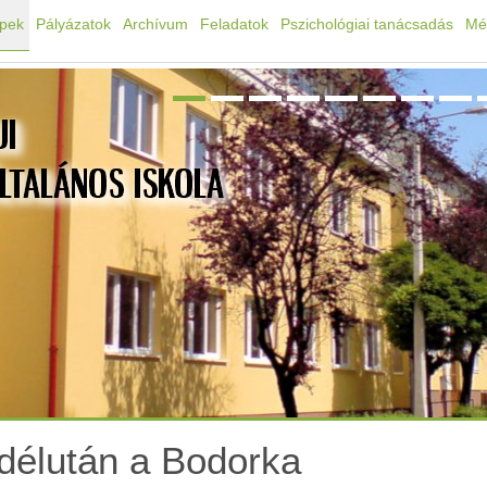
épek
Pályázatok
Archívum
Feladatok
Pszichológiai tanácsadás
Mé
 délután a Bodorka