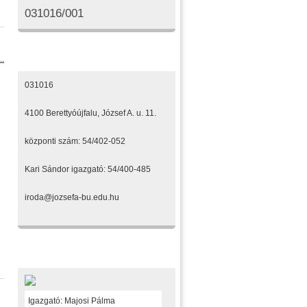
031016/001
Elérhetőségeink
..
031016
4100 Berettyóújfalu, József A. u. 11.
központi szám: 54/402-052
Kari Sándor igazgató: 54/400-485
iroda@jozsefa-bu.edu.hu
Fenntartónk
Igazgató: Majosi Pálma