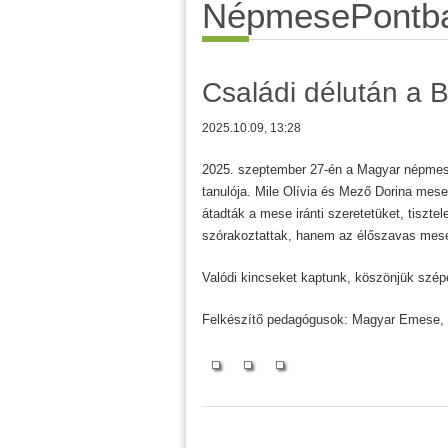
NépmesePontb
Családi délután a
2025.10.09, 13:28
2025. szeptember 27-én a Magyar népmese 
tanulója. Mile Olívia és Mező Dorina mese
átadták a mese iránti szeretetüket, tiszt
szórakoztattak, hanem az élőszavas mese
Valódi kincseket kaptunk, köszönjük szép
Felkészítő pedagógusok: Magyar Emese,