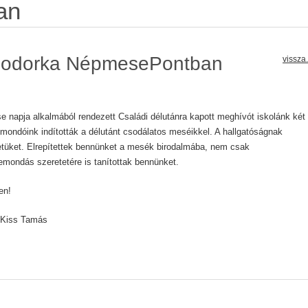
an
 Bodorka NépmesePontban
vissza.
napja alkalmából rendezett Családi délutánra kapott meghívót iskolánk két
mondóink indították a délutánt csodálatos meséikkel. A hallgatóságnak
eletüket. Elrepítettek bennünket a mesék birodalmába, nem csak
mondás szeretetére is tanítottak bennünket.
en!
 Kiss Tamás