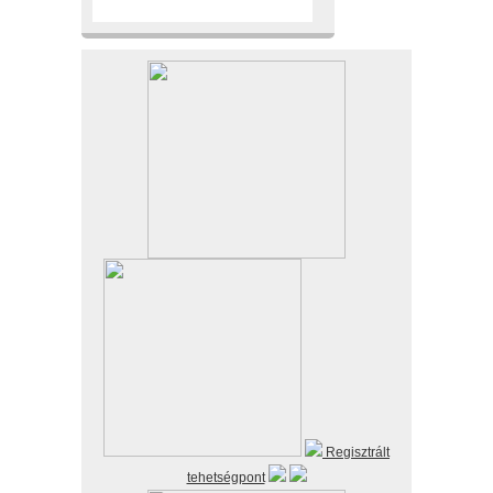
Regisztrált
tehetségpont