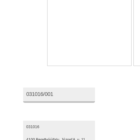
Oktatási azonosító
031016/001
Elérhetőségeink
031016
4100 Berettyóújfalu, József A. u. 11.