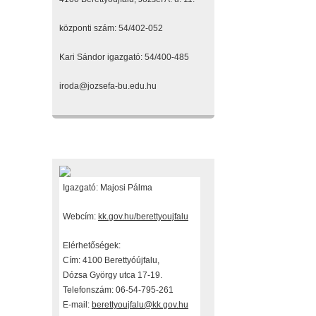
központi szám: 54/402-052
Kari Sándor igazgató: 54/400-485
iroda@jozsefa-bu.edu.hu
Fenntartónk
Igazgató: Majosi Pálma
Webcím:
kk.gov.hu/berettyoujfalu
Elérhetőségek:
Cím: 4100 Berettyóújfalu,
Dózsa György utca 17-19.
Telefonszám: 06-54-795-261
E-mail:
berettyoujfalu@kk.gov.hu