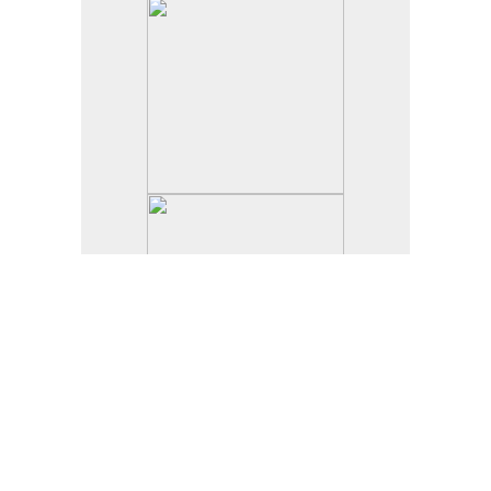
© 2012 József Attila Általános Iskola, EPSZ |
www.ez-
web.hu