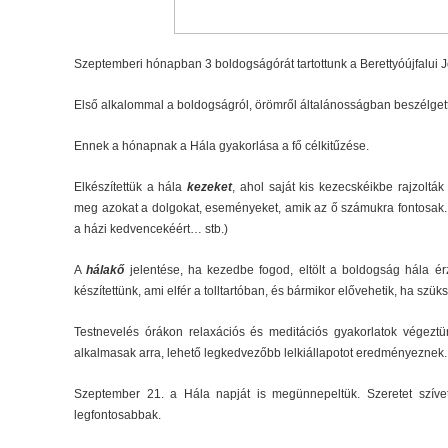
Szeptemberi hónapban 3 boldogságórát tartottunk a Berettyóújfalui Józ
Első alkalommal a boldogságról, örömről általánosságban beszélget
Ennek a hónapnak a Hála gyakorlása a fő célkitűzése.
Elkészítettük a hála
kezeket
, ahol saját kis kezecskéikbe rajzolták
meg azokat a dolgokat, eseményeket, amik az ő számukra fontosak. 
a házi kedvencekéért… stb.)
A
hálakő
jelentése, ha kezedbe fogod, eltölt a boldogság hála é
készítettünk, ami elfér a tolltartóban, és bármikor elővehetik, ha szüksé
Testnevelés órákon relaxációs és meditációs gyakorlatok végeztü
alkalmasak arra, lehető legkedvezőbb lelkiállapotot eredményeznek.
Szeptember 21. a Hála napját is megünnepeltük. Szeretet szíve
legfontosabbak.